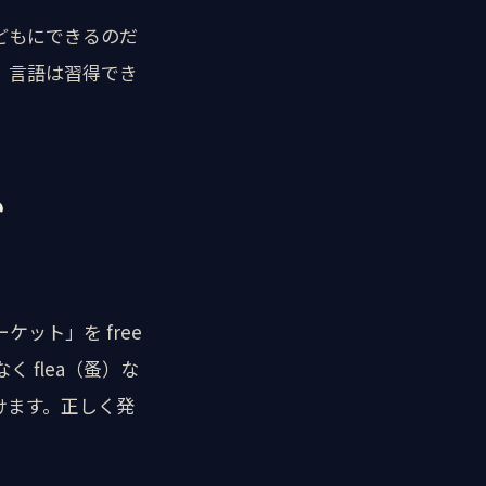
どもにできるのだ
、言語は習得でき
か
ット」を free
 flea（蚤）な
けます。正しく発