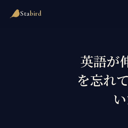
Sta
bird
英語が
を忘れて
い